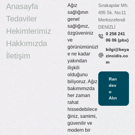
Anasayfa
Ağız
Sırakapılar Mh.
sağlığının
495 Sk. No:11
Tedaviler
genel
Merkezefendi
sağlığınız,
DENİZLİ
Hekimlerimiz
özgüveniniz
0 258 241
ve
06 06 (pbx)
Hakkımızda
görünümünüzl
bilgi@beya
İletişim
e ne kadar
zincidis.co
yakından
m
ilişkili
olduğunu
Ran
biliyoruz. Ağız
dev
bakımımızda
u
her zaman
Alın
rahat
hissedebilece
ğiniz, samimi,
güvenilir ve
modern bir