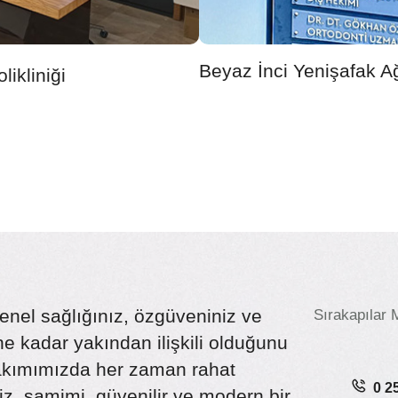
Beyaz İnci Yenişafak Ağı
likliniği
enel sağlığınız, özgüveniniz ve
Sırakapılar 
 kadar yakından ilişkili olduğunu
bakımımızda her zaman rahat
0 2
iz, samimi, güvenilir ve modern bir