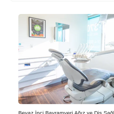
Beyaz İnci Bayramyeri Ağız ve Diş Sağl