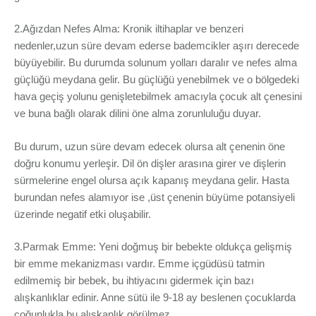
2.Ağızdan Nefes Alma: Kronik iltihaplar ve benzeri
nedenler,uzun süre devam ederse bademcikler aşırı derecede
büyüyebilir. Bu durumda solunum yolları daralır ve nefes alma
güçlüğü meydana gelir. Bu güçlüğü yenebilmek ve o bölgedeki
hava geçiş yolunu genişletebilmek amacıyla çocuk alt çenesini
ve buna bağlı olarak dilini öne alma zorunluluğu duyar.
Bu durum, uzun süre devam edecek olursa alt çenenin öne
doğru konumu yerleşir. Dil ön dişler arasına girer ve dişlerin
sürmelerine engel olursa açık kapanış meydana gelir. Hasta
burundan nefes alamıyor ise ,üst çenenin büyüme potansiyeli
üzerinde negatif etki oluşabilir.
3.Parmak Emme: Yeni doğmuş bir bebekte oldukça gelişmiş
bir emme mekanizması vardır. Emme içgüdüsü tatmin
edilmemiş bir bebek, bu ihtiyacını gidermek için bazı
alışkanlıklar edinir. Anne sütü ile 9-18 ay beslenen çocuklarda
çoğunlukla bu alışkanlık görülmez.