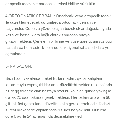
ortopedik tedavi ve ortodontik tedavi birlikte yürütülür.
4-ORTOGNATİK CERRAHİ: Ortodontik veya ortopedik tedavi
ile düzeltilemeyecek durumlarda ortognatik cerrahiye
başvurulur. Çene ve yüzde oluşan bozukluklar doğuştan yada
kaza ve hastalıklara bağlı olarak sonradan ortaya
çıkabilmektedir. Çenelerin birbirine ve yüze göre uyumsuzluğu
hastalarda hem estetik hem de fonksiyonel rahatsızlıklara yol
açmaktadır.
5-INVISALIGN:
Bazı basit vakalarda braket kullanmadan, şeffaf kalıpların
kullanımıyla çapraşıklıklar artık düzeltilebilmektedir. İki haftada
bir değiştirilecek olan hastaya özel bu kalıpları günde yaklaşık
olarak 20 saat takmak gerekmektedir. Her tedavi ortalama 60
çift (alt-üst çene) farklı düzeltici kalıp gerektirmektedir. Tedavi
süresi braketlerle yapılan tedavi süresine yakındır. Duruma
göre 6 ay ile 24 ay arasında değişebilmektedir.