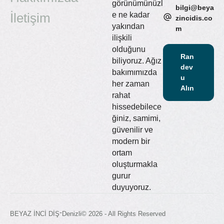
görünümünüzl
bilgi@beya
İletişim
e ne kadar
zincidis.co
yakından
m
ilişkili
olduğunu
Ran
biliyoruz. Ağız
dev
bakımımızda
u
her zaman
Alın
rahat
hissedebilece
ğiniz, samimi,
güvenilir ve
modern bir
ortam
oluşturmakla
gurur
duyuyoruz.
-
BEYAZ İNCİ DİŞ
Denizli
© 2026 - All Rights Reserved