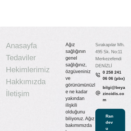
Anasayfa
Ağız
Sırakapılar Mh.
sağlığının
495 Sk. No:11
Tedaviler
genel
Merkezefendi
sağlığınız,
DENİZLİ
Hekimlerimiz
özgüveniniz
0 258 241
ve
06 06 (pbx)
Hakkımızda
görünümünüzl
bilgi@beya
İletişim
e ne kadar
zincidis.co
yakından
m
ilişkili
olduğunu
Ran
biliyoruz. Ağız
dev
bakımımızda
u