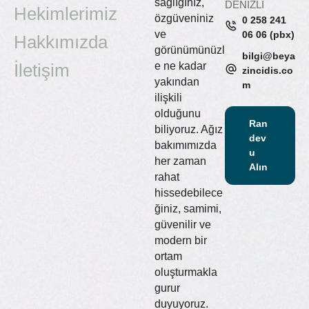
sağlığınız,
DENİZLİ
Hekimlerimiz
özgüveniniz
0 258 241
ve
06 06 (pbx)
Hakkımızda
görünümünüzl
bilgi@beya
İletişim
e ne kadar
zincidis.co
yakından
m
ilişkili
olduğunu
Ran
biliyoruz. Ağız
dev
bakımımızda
u
her zaman
Alın
rahat
hissedebilece
ğiniz, samimi,
güvenilir ve
modern bir
ortam
oluşturmakla
gurur
duyuyoruz.