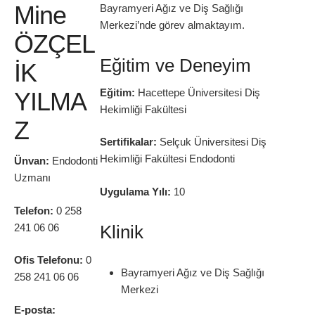
Mine
Bayramyeri Ağız ve Diş Sağlığı
Merkezi’nde görev almaktayım.
ÖZÇEL
Eğitim ve Deneyim
İK
Eğitim:
Hacettepe Üniversitesi Diş
YILMA
Hekimliği Fakültesi
Z
Sertifikalar:
Selçuk Üniversitesi Diş
Hekimliği Fakültesi Endodonti
Ünvan:
Endodonti
Uzmanı
Uygulama Yılı:
10
Telefon:
0 258
241 06 06
Klinik
Ofis Telefonu:
0
Bayramyeri Ağız ve Diş Sağlığı
258 241 06 06
Merkezi
E-posta: