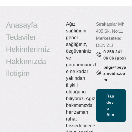
Anasayfa
Ağız
Sırakapılar Mh.
sağlığının
495 Sk. No:11
Tedaviler
genel
Merkezefendi
sağlığınız,
DENİZLİ
Hekimlerimiz
özgüveniniz
0 258 241
ve
06 06 (pbx)
Hakkımızda
görünümünüzl
bilgi@beya
İletişim
e ne kadar
zincidis.co
yakından
m
ilişkili
olduğunu
Ran
biliyoruz. Ağız
dev
bakımımızda
u
her zaman
Alın
rahat
hissedebilece