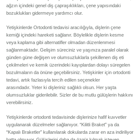
ağzın içindeki genel diş çapraşıklıkları, çene yapısındaki
bozuklukları gidermeye yardımcı olur.
Yetişkinlerde Ortodonti tedavisi aracılığıyla, dişlerin çene
kemiği içindeki hareketi sağlanır. Böylelikle dişlerin kesme
veya kaplama gibi alternatifler olmadan düzenlenmesi
sağlanmaktadır. Gelişim süreciniz ve yaşınıza paralel olarak
günden güne değişen ve olumsuzluklarla şekillenen diş eti
çekilmeleri ve kemik üzerindeki kayıplardan dolayı süregelen
bozulmaların da önüne geçebilirsiniz. Yetişkinler için ortodonti
tedavi, artık fazlasıyla tercih edilen seçenekler
arasındadır. Yeter ki dişleriniz sağlıklı olsun. Her yaşta
olumsuzluklar giderilebilir. Sizler de bu mutlu gülüşlerin hakkını
verebilirsiniz.
Yetişkinlerde ortodonti tedavisinde dişlerinize hafif kuvvetler
uygulanarak düzelmeler sağlanıyor. “Kilitli Braket” ya da
“Kapalı Braketler” kullanılarak dokularda zarar en aza indiriliyor
hatta olmuyor. Gülüşlerini daha da özgür kılmak isteyen,