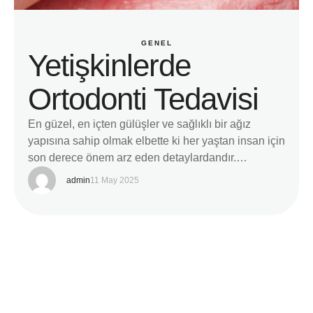
GENEL
Yetişkinlerde
Ortodonti Tedavisi
En güzel, en içten gülüşler ve sağlıklı bir ağız
yapısına sahip olmak elbette ki her yaştan insan için
son derece önem arz eden detaylardandır.
"Vücudun gelişim yapısı belirli bir yaşa gelindiği
admin
11 May 2025
noktada durur…" fikri, gelişen teknolojik
donanımlarla ortodonti tedavisi için artık geçerli bir
durum değildir. Ortodonti ve buna bağlı olarak
geliştirilen her türlü tedavi seçeneği …