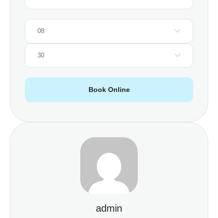
08
30
Book Online
admin