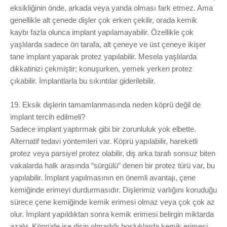
eksikliğinin önde, arkada veya yanda olması fark etmez. Ama
genellikle alt çenede dişler çok erken çekilir, orada kemik
kaybı fazla olunca implant yapılamayabilir. Özellikle çok
yaşlılarda sadece ön tarafa, alt çeneye ve üst çeneye ikişer
tane implant yaparak protez yapılabilir. Mesela yaşlılarda
dikkatinizi çekmiştir; konuşurken, yemek yerken protez
çıkabilir. İmplantlarla bu sıkıntılar giderilebilir.
19. Eksik dişlerin tamamlanmasında neden köprü değil de
implant tercih edilmeli?
Sadece implant yaptırmak gibi bir zorunluluk yok elbette.
Alternatif tedavi yöntemleri var. Köprü yapılabilir, hareketli
protez veya parsiyel protez olabilir, diş arka tarafı sonsuz biten
vakalarda halk arasında “sürgülü” denen bir protez türü var, bu
yapılabilir. İmplant yapılmasının en önemli avantajı, çene
kemiğinde erimeyi durdurmasıdır. Dişlerimiz varlığını koruduğu
sürece çene kemiğinde kemik erimesi olmaz veya çok çok az
olur. İmplant yapıldıktan sonra kemik erimesi belirgin miktarda
azalır. Köprüde ise dişin olmadığı boşluklarda kemik erimesi