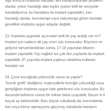
Ağır kortizon kullanan hastalar, ileri kardiyovasküler problemi
olanlar, şeker hastalığı olan kişiler (şeker belli bir seviyede
tutulabiliyorsa, bu hastalara da implant yapılabilir), kan
hastalığı olanlar, kemoterapi veya radyoterapi gören hastalar
genellikle implanta uygun adaylar değildir.
23. İmplanta uygunluk açısından belli bir yaş aralığı var mı?
İmplant için sadece alt yaş sınırı söz konusudur. Büyüme ve
gelişme tamamlandıktan sonra, 17-18 yaşından itibaren
implant yapılabilir. Kişi sağlıklı ise çok ileri yaşlarda da implant
yapılabilir. 87 yaşında implant yaptırıp rahatlıkla kullanan
hastalar var.
24. Çene kemiğinde yetersizlik varsa ne yapılır?
“kemik grefti” dediğimiz materyallerle kemiğin yüksekliği veya
genişliğinin implanta uygun hale getirilmesi söz konusudur. Bu
durumda bekleme süresi bir miktar daha uzayabilir. Bazen 4-4
buçuk ay beklenebilir. Bazı büyük vakalarda da; travmalarda,
kist veya tömür operasyonu geçirmiş vakalarda hastanın