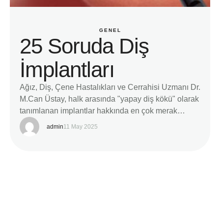
GENEL
25 Soruda Diş
İmplantları
Ağız, Diş, Çene Hastalıkları ve Cerrahisi Uzmanı Dr.
M.Can Üstay, halk arasında "yapay diş kökü" olarak
tanımlanan implantlar hakkında en çok merak
edilen soruları yanıtladı. İmplantların diş
admin
11 May 2025
eksikliklerinin giderilmesinde pek çok avantajı
olduğunu dile getiren Dr. Üstay, "İmplantla tek diş
eksikliği giderildiğinde yanlardaki iki diş korunmuş
olur, köprü yapımındaki gibi bu iki dişin kesilmesi
gerekmez. …