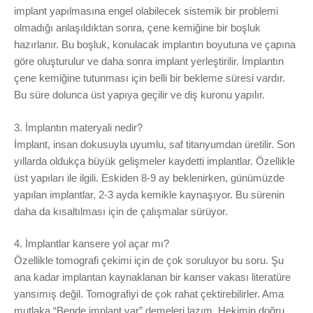
implant yapılmasına engel olabilecek sistemik bir problemi
olmadığı anlaşıldıktan sonra, çene kemiğine bir boşluk
hazırlanır. Bu boşluk, konulacak implantın boyutuna ve çapına
göre oluşturulur ve daha sonra implant yerleştirilir. İmplantın
çene kemiğine tutunması için belli bir bekleme süresi vardır.
Bu süre dolunca üst yapıya geçilir ve diş kuronu yapılır.
3. İmplantın materyali nedir?
İmplant, insan dokusuyla uyumlu, saf titanyumdan üretilir. Son
yıllarda oldukça büyük gelişmeler kaydetti implantlar. Özellikle
üst yapıları ile ilgili. Eskiden 8-9 ay beklenirken, günümüzde
yapılan implantlar, 2-3 ayda kemikle kaynaşıyor. Bu sürenin
daha da kısaltılması için de çalışmalar sürüyor.
4. İmplantlar kansere yol açar mı?
Özellikle tomografi çekimi için de çok soruluyor bu soru. Şu
ana kadar implantan kaynaklanan bir kanser vakası literatüre
yansımış değil. Tomografiyi de çok rahat çektirebilirler. Ama
mutlaka “Bende implant var” demeleri lazım. Hekimin doğru