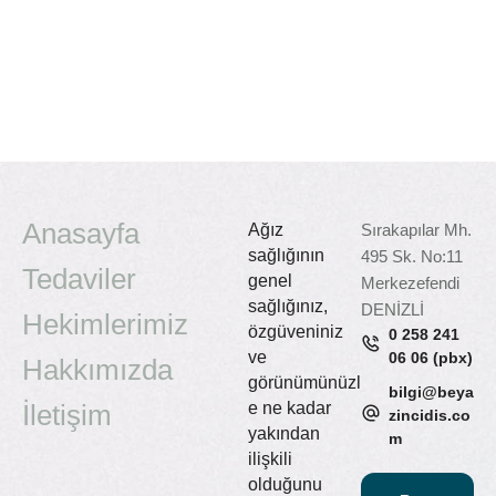
Anasayfa
Ağız
Sırakapılar Mh.
sağlığının
495 Sk. No:11
Tedaviler
genel
Merkezefendi
sağlığınız,
DENİZLİ
Hekimlerimiz
özgüveniniz
0 258 241
ve
06 06 (pbx)
Hakkımızda
görünümünüzl
bilgi@beya
İletişim
e ne kadar
zincidis.co
yakından
m
ilişkili
olduğunu