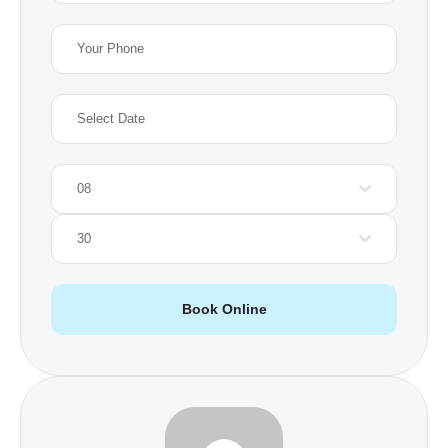
08
30
Book Online